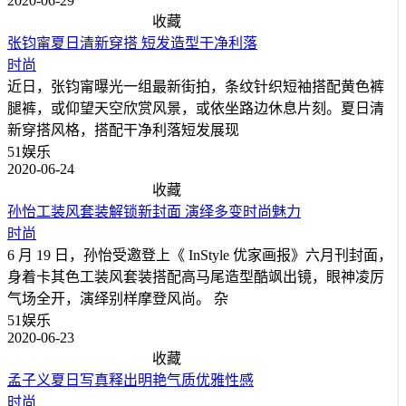
2020-06-29
收藏
张钧甯夏日清新穿搭 短发造型干净利落
时尚
近日，张钧甯曝光一组最新街拍，条纹针织短袖搭配黄色裤
腿裤，或仰望天空欣赏风景，或依坐路边休息片刻。夏日清
新穿搭风格，搭配干净利落短发展现
51娱乐
2020-06-24
收藏
孙怡工装风套装解锁新封面 演绎多变时尚魅力
时尚
6 月 19 日，孙怡受邀登上《 InStyle 优家画报》六月刊封面，
身着卡其色工装风套装搭配高马尾造型酷飒出镜，眼神凌厉
气场全开，演绎别样摩登风尚。 杂
51娱乐
2020-06-23
收藏
孟子义夏日写真释出明艳气质优雅性感
时尚