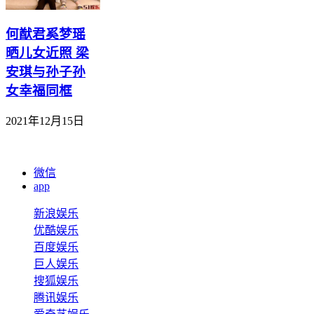
何猷君奚梦瑶
晒儿女近照 梁
安琪与孙子孙
女幸福同框
2021年12月15日
微信
app
新浪娱乐
优酷娱乐
百度娱乐
巨人娱乐
搜狐娱乐
腾讯娱乐