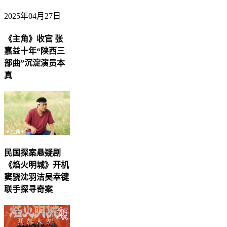
2025年04月27日
《主角》收官 张
嘉益十年“陕西三
部曲”沉淀演员本
真
民国探案悬疑剧
《焰火明城》开机
窦骁沈羽洁吴幸键
联手探寻奇案