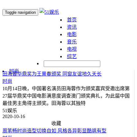
Toggle navigation
首页
资讯
电影
音乐
电视
综艺
明星
时尚
田海蓉华鼎奖为王景春颁奖 同窗友谊地久天长
时尚
10月14日晚，中国著名演员田海蓉作为颁奖嘉宾受邀出席第
27届华鼎奖中国电影满意度调查澳门颁奖典礼，为此届中国
最佳男主角得主颁奖。田海蓉以其独特
51娱乐
2020-10-16
收藏
周笔畅时尚造型切换自如 风格各异彰显酷飒有型