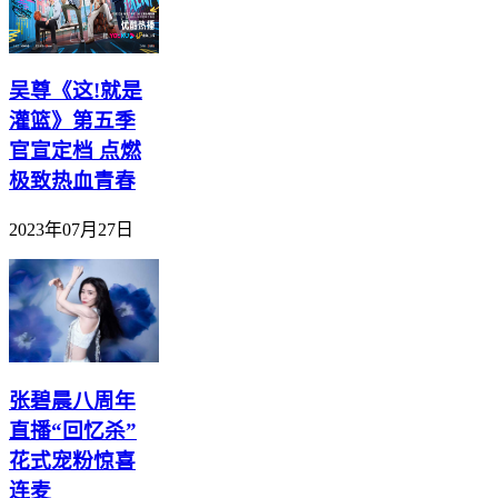
吴尊《这!就是
灌篮》第五季
官宣定档 点燃
极致热血青春
2023年07月27日
张碧晨八周年
直播“回忆杀”
花式宠粉惊喜
连麦