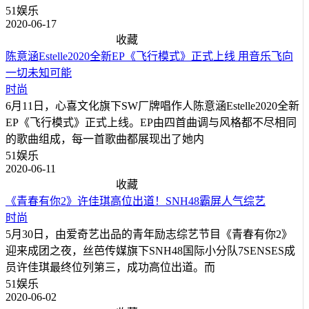
51娱乐
2020-06-17
收藏
陈意涵Estelle2020全新EP《飞行模式》正式上线 用音乐飞向
一切未知可能
时尚
6月11日，心喜文化旗下SW厂牌唱作人陈意涵Estelle2020全新
EP《飞行模式》正式上线。EP由四首曲调与风格都不尽相同
的歌曲组成，每一首歌曲都展现出了她内
51娱乐
2020-06-11
收藏
《青春有你2》许佳琪高位出道！SNH48霸屏人气综艺
时尚
5月30日，由爱奇艺出品的青年励志综艺节目《青春有你2》
迎来成团之夜，丝芭传媒旗下SNH48国际小分队7SENSES成
员许佳琪最终位列第三，成功高位出道。而
51娱乐
2020-06-02