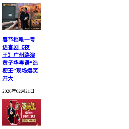
春节档唯一粤
语喜剧《夜
王》广州路演
黄子华粤语“造
梗王”现场爆笑
开大
2026年02月21日