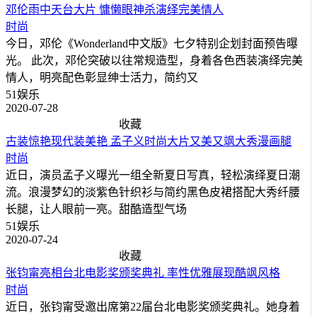
邓伦雨中天台大片 慵懒眼神杀演绎完美情人
时尚
今日，邓伦《Wonderland中文版》七夕特别企划封面预告曝
光。 此次，邓伦突破以往常规造型，身着各色西装演绎完美
情人，明亮配色彰显绅士活力，简约又
51娱乐
2020-07-28
收藏
古装惊艳现代装美艳 孟子义时尚大片又美又飒大秀漫画腿
时尚
近日，演员孟子义曝光一组全新夏日写真，轻松演绎夏日潮
流。浪漫梦幻的淡紫色针织衫与简约黑色皮裙搭配大秀纤腰
长腿，让人眼前一亮。甜酷造型气场
51娱乐
2020-07-24
收藏
张钧甯亮相台北电影奖颁奖典礼 率性优雅展现酷飒风格
时尚
近日，张钧甯受邀出席第22届台北电影奖颁奖典礼。她身着