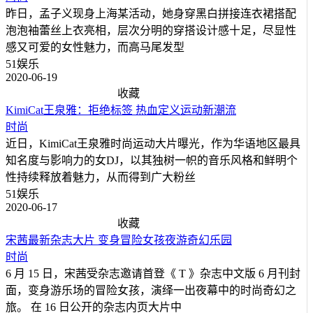
昨日，孟子义现身上海某活动，她身穿黑白拼接连衣裙搭配
泡泡袖蕾丝上衣亮相，层次分明的穿搭设计感十足，尽显性
感又可爱的女性魅力，而高马尾发型
51娱乐
2020-06-19
收藏
KimiCat王泉雅：拒绝标签 热血定义运动新潮流
时尚
近日，KimiCat王泉雅时尚运动大片曝光，作为华语地区最具
知名度与影响力的女DJ，以其独树一帜的音乐风格和鲜明个
性持续释放着魅力，从而得到广大粉丝
51娱乐
2020-06-17
收藏
宋茜最新杂志大片 变身冒险女孩夜游奇幻乐园
时尚
6 月 15 日，宋茜受杂志邀请首登《 T 》杂志中文版 6 月刊封
面，变身游乐场的冒险女孩，演绎一出夜幕中的时尚奇幻之
旅。 在 16 日公开的杂志内页大片中