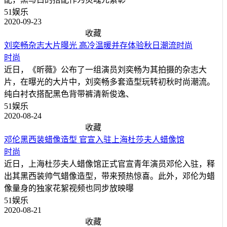
51娱乐
2020-09-23
收藏
刘奕畅杂志大片曝光 高冷温暖并存体验秋日潮流时尚
时尚
近日，《昕薇》公布了一组演员刘奕畅为其拍摄的杂志大
片，在曝光的大片中，刘奕畅多套造型玩转初秋时尚潮流。
纯白衬衣搭配黑色背带裤清新俊逸、
51娱乐
2020-08-24
收藏
邓伦黑西装蜡像造型 官宣入驻上海杜莎夫人蜡像馆
时尚
近日，上海杜莎夫人蜡像馆正式官宣青年演员邓伦入驻，释
出其黑西装帅气蜡像造型，带来预热惊喜。此外，邓伦为蜡
像量身的独家花絮视频也同步放映曝
51娱乐
2020-08-21
收藏