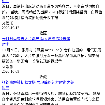
时尚
近日，周笔畅出席活动两套造型风格各异，百变造型切换自
如。 当晚，周笔畅首先出席 2020 绿毯时尚颁奖盛典，白绿色
系的对称拼接西装搭配侧开衩半裙
51娱乐
2020-10-12
收藏
张月时尚杂志大片曝光 动人演绎清冷舞者
时尚
10 月 9 日，张月与《风度 mens uno 》合作拍摄的一组气质写
真大片释出，大片中张月身着一条黑色吊带真丝裙，完美肩
颈线条一览无余，若隐若现的蝴蝶骨
51娱乐
2020-10-09
收藏
张钧甯解锁初秋穿搭 展现简约纯粹时尚之美
时尚
近日，张钧甯释出一组街拍大片，解锁初秋精致穿搭。 她身
穿小香风黑色斜纹软呢圆领外套，选用白色蕾丝内搭与之搭
配，黑与白的搭配作为灵魂元素彰