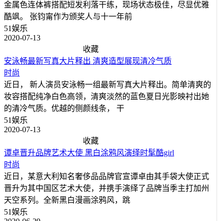
金属色连体裤搭配短发利落干练，现场状态极佳，尽显优雅
酷飒。 张钧甯作为颁奖人与十一年前
51娱乐
2020-07-13
收藏
安泳畅最新写真大片释出 清爽造型展现清冷气质
时尚
近日， 新人演员安泳畅一组最新写真大片释出。简单清爽的
妆容搭配纯净白色高领，清爽淡然的蓝色夏日光影映衬出她
的清冷气质。优越的侧颜线条， 干
51娱乐
2020-07-13
收藏
谭卓晋升品牌艺术大使 黑白涂鸦风演绎时髦酷girl
时尚
近日，某意大利知名奢侈品品牌官宣谭卓由其手袋大使正式
晋升为其中国区艺术大使，并携手演绎了品牌当季主打加州
天空系列。全新黑白漫画涂鸦风，跳
51娱乐