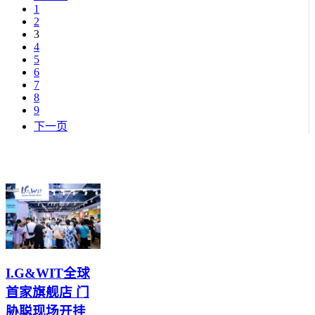
1
2
3
4
5
6
7
8
9
下一页
I.G&WIT全球
首家旗舰店 门
胁聪现场开挂