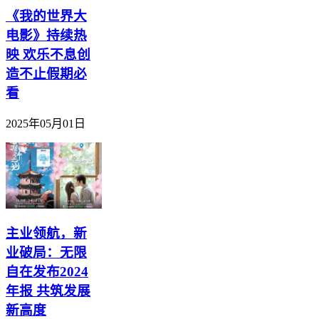
《我的世界大
电影》持续热
映 欢乐不息创
造不止假期必
看
2025年05月01日
主业领航，新
业破局：无限
自在发布2024
年报 共筑发展
新高度