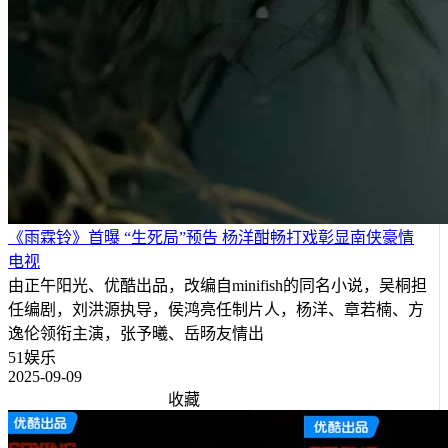
《雨霖铃》首曝 “生死局”预告 杨洋酣畅打戏彰显南侠豪情
电视
由正午阳光、优酷出品，改编自minifish的同名小说，吴桐担
任编剧，刘洪源执导，侯鸿亮任制片人，杨洋、章若楠、方
逸伦领衔主演，张予曦、岳旸友情出
51娱乐
2025-09-09
收藏