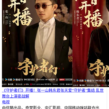
《守护者们》开播！张一山韩东君张天爱“守护者”集结 乱世
舞台上演密战解
电视
由优酷出品，奇梦影业、中汇影视、中国移动咪咕联合出