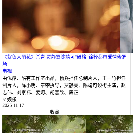
《紫色大丽花》杀青 贾静雯陈靖可“破格”诠释都市爱情修罗
场
电视
由优酷、酷有工作室出品，杨焱担任总制片人，王一竹担任
制片人，陈小明、章攀执导，贾静雯、陈靖可领衔主演，赵
志伟、刘家祎、姜嫄、胡嘉欣、屠芷
51娱乐
2025-11-17
收藏