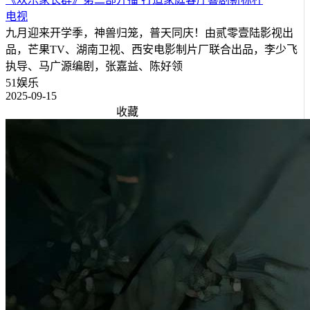
电视
九月迎来开学季，神兽归笼，普天同庆！由贰零壹陆影视出
品，芒果TV、湖南卫视、西安电影制片厂联合出品，李少飞
执导、马广源编剧，张嘉益、陈好领
51娱乐
2025-09-15
收藏