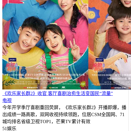
《欢乐家长群2》收官 客厅喜剧治愈生活变国民“流量”
电视
今年开学季厅喜剧重回荧屏，《欢乐家长群2》开播即爆，播
出成绩一路高歌，双网收视持续领跑，位居CSM全国网、71
城均排名省级卫视TOP1，芒果TV累计有效
51娱乐