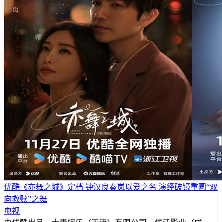
优酷《亦舞之城》定档 钟汉良秦岚以爱之名 演绎破镜重圆“双
向救赎”之舞
电视