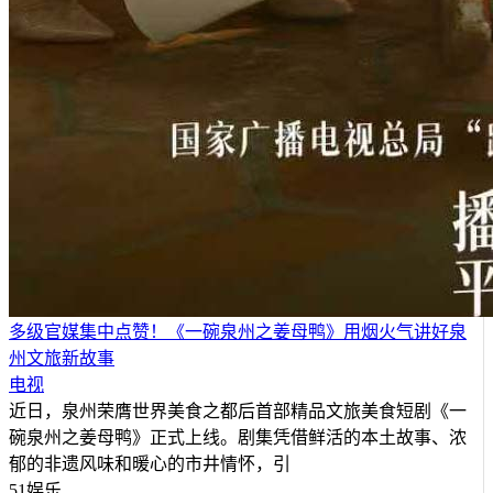
多级官媒集中点赞！《一碗泉州之姜母鸭》用烟火气讲好泉
州文旅新故事
电视
近日，泉州荣膺世界美食之都后首部精品文旅美食短剧《一
碗泉州之姜母鸭》正式上线。剧集凭借鲜活的本土故事、浓
郁的非遗风味和暖心的市井情怀，引
51娱乐