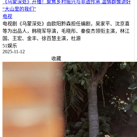
《乌蒙深处》开播！聚焦乡村振兴与非遗传承 温情群像讲好
“大山里的我们”
电视
电视剧《乌蒙深处》由欧阳黔森担任编剧，吴家平、沈京喜
等为出品人，韩晓军导演，毛晓彤、秦俊杰领衔主演，林江
国、王宏、金丰、徐百慧主演，杜源
51娱乐
2025-11-12
收藏