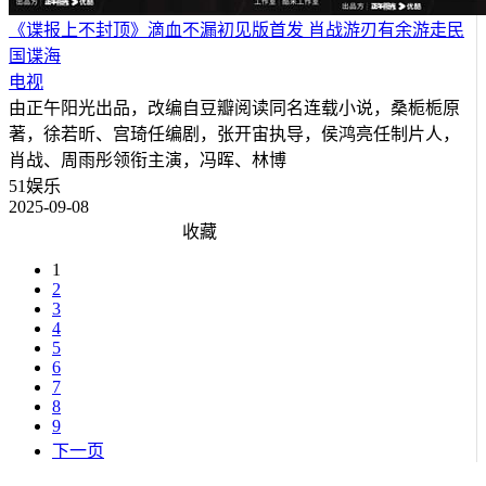
《谍报上不封顶》滴血不漏初见版首发 肖战游刃有余游走民
国谍海
电视
由正午阳光出品，改编自豆瓣阅读同名连载小说，桑栀栀原
著，徐若昕、宫琦任编剧，张开宙执导，侯鸿亮任制片人，
肖战、周雨彤领衔主演，冯晖、林博
51娱乐
2025-09-08
收藏
1
2
3
4
5
6
7
8
9
下一页