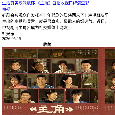
生活真实陕味浓郁 《主角》首播收视口碑满堂彩
电视
好剧会被观众自发托举！年代剧的质感回来了！鸡毛蒜皮里
生出的幽默和暖意，就是最真实、最戳人的烟火气。近日，
电视剧《主角》成为社交媒体上网友
51娱乐
2026-05-15
收藏