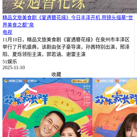
精品文旅美食剧《宴遇簪花缘》今日丰泽开机 用镜头描摹“世
界美食之都”泉
电视
11月10日，精品文旅美食剧《宴遇簪花缘》在泉州市丰泽区
举行了开机盛典，该剧由张子豪导演，孙茜特别出演，邢泽
阳、夏烁领衔主演，郭若涵、谢雷主演
51娱乐
2025-11-10
收藏