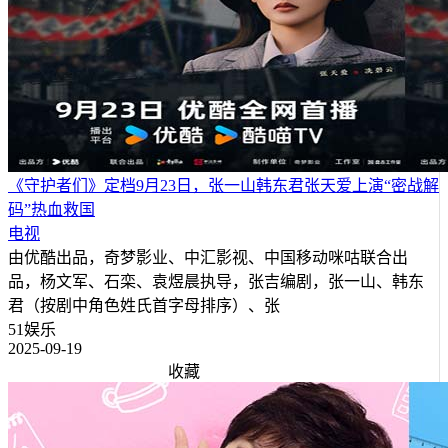
《守护者们》定档9月23日，张一山韩东君张天爱上演“密战解
码”热血救国
电视
由优酷出品，奇梦影业、中汇影视、中国移动咪咕联合出
品，杨文军、石栾、袁煜晨执导，张吉编剧，张一山、韩东
君（按剧中角色姓氏首字母排序）、张
51娱乐
2025-09-19
收藏