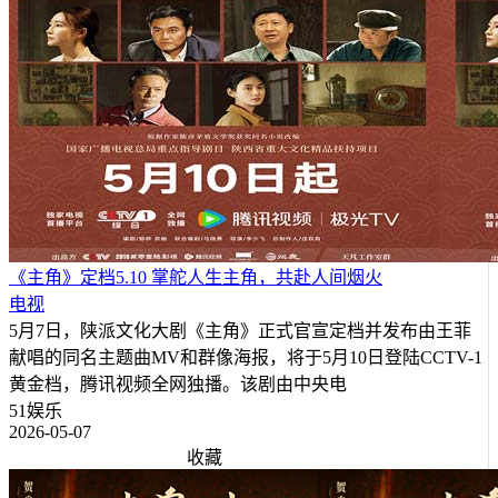
《主角》定档5.10 掌舵人生主角，共赴人间烟火
电视
5月7日，陕派文化大剧《主角》正式官宣定档并发布由王菲
献唱的同名主题曲MV和群像海报，将于5月10日登陆CCTV-1
黄金档，腾讯视频全网独播。该剧由中央电
51娱乐
2026-05-07
收藏