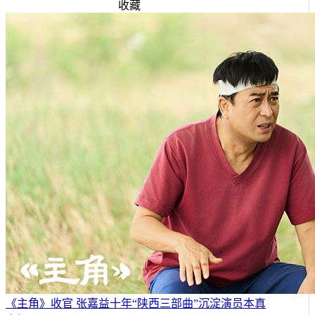
收藏
《主角》收官 张嘉益十年“陕西三部曲”沉淀演员本真