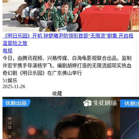
《明日乐园》开机 钟楚曦尹昉领衔首部“无限流”剧集 开启极
温冒险之旅
电视
今日，由腾讯视频、兴格传媒、白海龟影视联合出品，监制
许宏宇携手导演杨宇飞、编剧胡婷打造的无限流超现实热血
奇幻剧《明日乐园》在广东佛山举行
51娱乐
2025-11-26
收藏