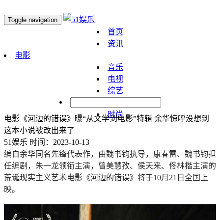
Toggle navigation
首页
资讯
电影
音乐
电视
综艺
明星
时尚
电影《河边的错误》曝“从文学到电影”特辑 余华惊呼没想到
这本小说被改出来了
51娱乐
时间：2023-10-13
编自余华同名先锋代表作，由魏书钧执导，康春雷、魏书钧担
任编剧，朱一龙领衔主演，曾美慧孜、侯天来、佟林楷主演的
荒诞现实主义艺术电影《河边的错误》将于10月21日全国上
映。