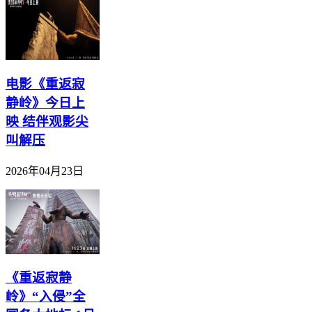
电影《重返寂
静岭》今日上
映 结伴观影尖
叫解压
2026年04月23日
《重返寂静
岭》“入侵”全