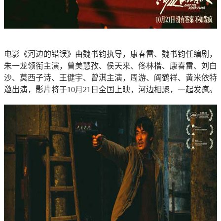
电影《河边的错误》由魏书钧执导，康春雷、魏书钧任编剧，
朱一龙领衔主演，曾美慧孜、侯天来、佟林楷、康春雷、刘白
沙、莫西子诗、王健宇、曾淇主演，周游、阎鹤祥、黄米依特
邀出演，影片将于10月21日全国上映，河边相聚，一起发疯。