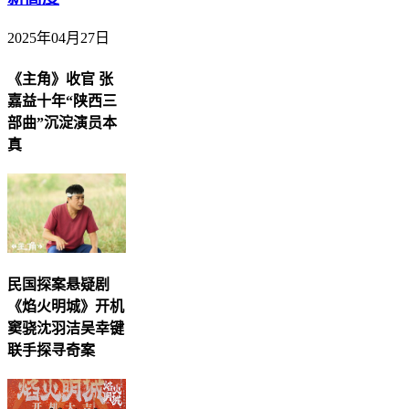
2025年04月27日
《主角》收官 张
嘉益十年“陕西三
部曲”沉淀演员本
真
民国探案悬疑剧
《焰火明城》开机
窦骁沈羽洁吴幸键
联手探寻奇案