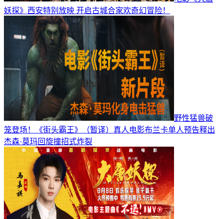
妖探》西安特别放映 开启古城合家欢奇幻冒险！
野性猛兽破
笼登场！《街头霸王》（暂译）真人电影布兰卡单人预告释出
杰森·莫玛回旋撞招式炸裂