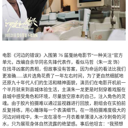
电影《河边的错误》入围第 76 届戛纳电影节“一种关注”官方
单元，改编自余华同名先锋代表作，看似马哲（朱一龙 饰）
在找寻凶案的真相，但故事没有答案，因为命运的看法比我们
更准确......该片选角花费了一年左右时间，为了更自然细腻地
还原九十年代人们的生活和精神面貌，演员们在电影开机前一
个半月就来到县城体验生活，主演朱一龙更是时刻穿着戏服在
县城中感受角色和环境，尽量放空原本的自己，注入角色的灵
魂。由于胶片拍摄难以通过监视器进行回放，剧组会在实拍前
反复排练，用心雕琢每一个表演细节。在一场拍摄难度极大的
河边对峙戏中，朱一龙在凛冬一月衣着单薄浸入冰冷刺骨的河
水，只为展现身体自然流露的绝望感。事后他坦言：“我预想