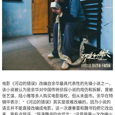
电影《河边的错误》改编自余华最具代表性的先锋小说之一，
该小说被认为是余华对中国传统侦探小说的戏仿和拆解，曾被
张艺谋、陆小雅等多人购买电影版权，但从未面市。余华在特
辑中表示：“《河边的错误》其实是很难改编的，因为小说的
语言并不能直接改编成电影，这一次康春雷和魏书钧把它改出
来，我有点惊讶。”导演魏书钧也坦言：“这是我第一次改编小