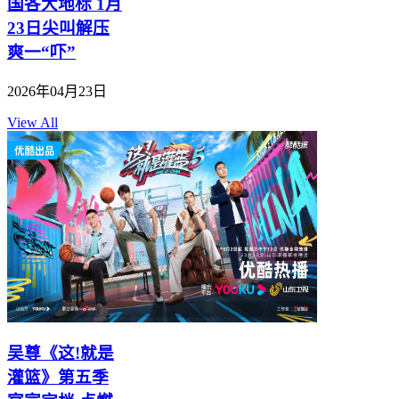
国各大地标 1月
23日尖叫解压
爽一“吓”
2026年04月23日
View All
吴尊《这!就是
灌篮》第五季