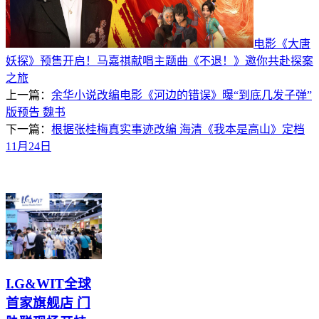
电影《大唐
妖探》预售开启！马嘉祺献唱主题曲《不退！》邀你共赴探案
之旅
上一篇：
余华小说改编电影《河边的错误》曝“到底几发子弹”
版预告 魏书
下一篇：
根据张桂梅真实事迹改编 海清《我本是高山》定档
11月24日
I.G&WIT全球
首家旗舰店 门