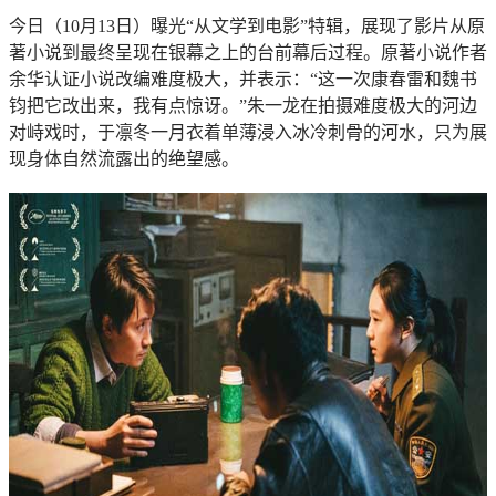
今日（10月13日）曝光“从文学到电影”特辑，展现了影片从原
著小说到最终呈现在银幕之上的台前幕后过程。原著小说作者
余华认证小说改编难度极大，并表示：“这一次康春雷和魏书
钧把它改出来，我有点惊讶。”朱一龙在拍摄难度极大的河边
对峙戏时，于凛冬一月衣着单薄浸入冰冷刺骨的河水，只为展
现身体自然流露出的绝望感。