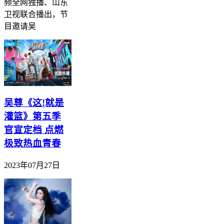
频全网独播、山东
卫视联合播出，节
目邀请吴
吴尊《这!就是
灌篮》第五季
官宣定档 点燃
极致热血青春
2023年07月27日