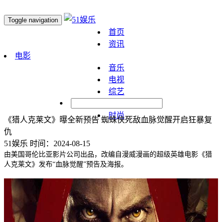
Toggle navigation
首页
资讯
电影
音乐
电视
综艺
明星
时尚
《猎人克莱文》曝全新预告 蜘蛛侠死敌血脉觉醒开启狂暴复
仇
51娱乐
时间：2024-08-15
由美国哥伦比亚影片公司出品，改编自漫威漫画的超级英雄电影《猎
人克莱文》发布“血脉觉醒”预告及海报。