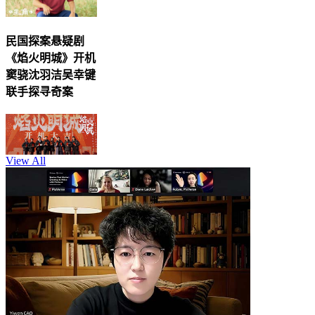
民国探案悬疑剧
《焰火明城》开机
窦骁沈羽洁吴幸键
联手探寻奇案
View All