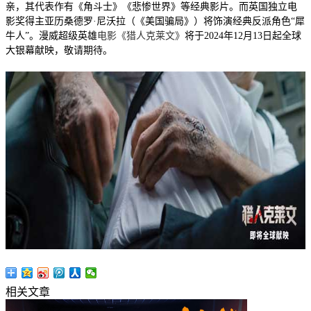
亲，其代表作有《角斗士》《悲惨世界》等经典影片。而英国独立电
影奖得主亚历桑德罗·尼沃拉（《美国骗局》）将饰演经典反派角色“犀
牛人”。漫威超级英雄
电影《猎人克莱文》
将于2024年12月13日起全球
大银幕献映，敬请期待。
相关文章