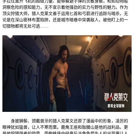
手拉住直升飞机的超级力量、能够躲避子弹的灵敏身躯，和如动物般
洞察危险的感知能力，无不宣示着他强劲的实力与野性的魅力。作为
顶尖狩猎大师，猎人克莱文善于运用匕首和弓箭进行追踪与暗杀，无
论是在深山密林布置陷阱，还是城市暗巷中突袭敌人，被他盯上的一
切猎物都将无处可逃……
身披狮鬃、颈戴兽牙的猎人克莱文还原了漫画中的形象，凌厉的
眼神犹如猛兽，让人不寒而栗。鹿角王座和骷髅山是他的战利品，更
是他狩猎强者的勋章。而蜘蛛侠中经典反派角色犀牛人的出现更让人