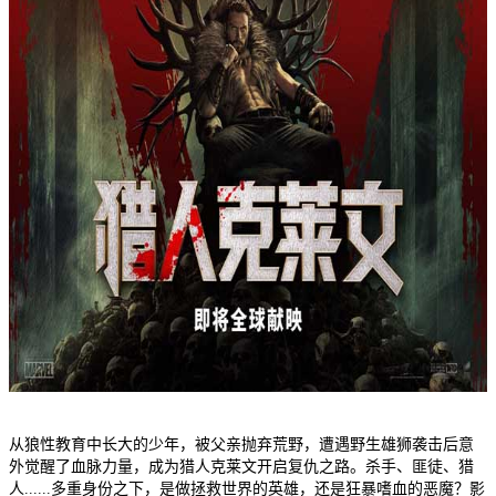
从狼性教育中长大的少年，被父亲抛弃荒野，遭遇野生雄狮袭击后意
外觉醒了血脉力量，成为猎人克莱文开启复仇之路。杀手、匪徒、猎
人......多重身份之下，是做拯救世界的英雄，还是狂暴嗜血的恶魔？影