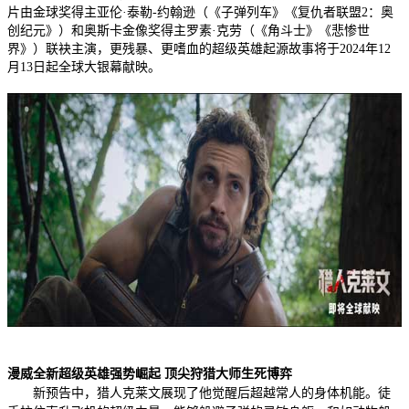
片由金球奖得主亚伦·泰勒-约翰逊（《子弹列车》《复仇者联盟2：奥
创纪元》）和奥斯卡金像奖得主罗素·克劳（《角斗士》《悲惨世
界》）联袂主演，更残暴、更嗜血的超级英雄起源故事将于2024年12
月13日起全球大银幕献映。
漫威全新超级英雄强势崛起 顶尖狩猎大师生死博弈
新预告中，猎人克莱文展现了他觉醒后超越常人的身体机能。徒