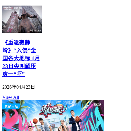
《重返寂静
岭》“入侵”全
国各大地标 1月
23日尖叫解压
爽一“吓”
2026年04月23日
View All