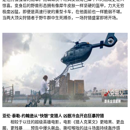
惊喜。变身后的野兽形态拥有像犀牛皮肤一样坚硬的盔甲，力大无穷
极度凶猛，即便是高速行驶的重型卡车，在他面前也一样脆弱不堪。
当两大顶尖狩猎者于野牛群中生死搏杀，一场狩猎盛宴即将开场。
亚伦·泰勒-约翰逊从“快银”变猎人 凶狠冷血开启狂暴狩猎
相较于以往的超级英雄电影，电影《猎人克莱文》更暗黑、更血
腥、更残暴……预告中爆头飙血、撕咬喉咙的战斗场面持续轰炸感