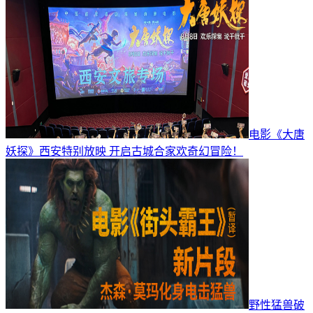
电影《大唐
妖探》西安特别放映 开启古城合家欢奇幻冒险！
野性猛兽破