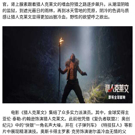
官，肾上腺素跟着猎人克莱文的嗜血狩猎之路逐步飙升。从潮湿阴暗
的监狱，到遮光蔽日的雨林，再到冰天雪地的荒原，阴冷的色调与质
感让猎人克莱文显得更加凶狠冷血，野性的欲望呼之欲出。
电影《猎人克莱文》集结了众多实力派演员。其中，金球奖得主
亚伦·泰勒-约翰逊饰演猎人克莱文。此前他凭借《复仇者联盟2：奥创
纪元》中的“快银”一角名声大噪，并在《子弹列车》《特技狂人》等影
片中展现精湛演技。奥斯卡得主罗素·克劳饰演谢尔盖冷血无情的父