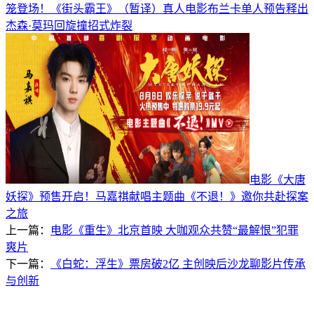
笼登场！《街头霸王》（暂译）真人电影布兰卡单人预告释出
杰森·莫玛回旋撞招式炸裂
电影《大唐
妖探》预售开启！马嘉祺献唱主题曲《不退！》邀你共赴探案
之旅
上一篇：
电影《重生》北京首映 大咖观众共赞“最解恨”犯罪
爽片
下一篇：
《白蛇：浮生》票房破2亿 主创映后沙龙聊影片传承
与创新