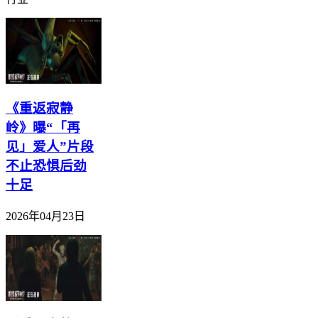
《重返寂静
岭》曝“「再
见」爱人”片段
不止恐惧后劲
十足
2026年04月23日