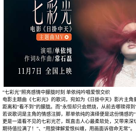
“七彩光”照亮感情中朦胧时刻 单依纯吟唱爱恨交织
电影主题曲《七彩光》的歌词，宛如为《日掛中天》影片主角量
距离和“看不到”的朦胧。而“永恒却只会燃烧，从前去哪赎得
若说歌词是主角的情感注脚，那单依纯的演绎便是这份情感的
更是一道看不见的七彩光芒，既直击人心最柔软处，又带来深切
期待值拉满了！”、“用旋律解爱恨纠缠，用画面诉宿命无常”。