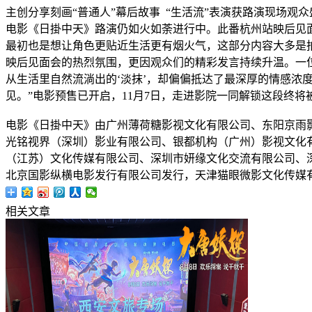
主创分享刻画“普通人”幕后故事 “生活流”表演获路演现场观众
电影《日掛中天》路演仍如火如荼进行中。此番杭州站映后见
最初也是想让角色更贴近生活更有烟火气，这部分内容大多是
映后见面会的热烈氛围，更因观众们的精彩发言持续升温。一位年
从生活里自然流淌出的‘淡抹’，却偏偏抵达了最深厚的情感浓度
见。”电影预售已开启，11月7日，走进影院一同解锁这段终
电影《日掛中天》由广州薄荷糖影视文化有限公司、东阳京雨
光铭视界（深圳）影业有限公司、银都机构（广州）影视文化
（江苏）文化传媒有限公司、深圳市妍缘文化交流有限公司、
北京国影纵横电影发行有限公司发行，天津猫眼微影文化传媒有限公
相关文章