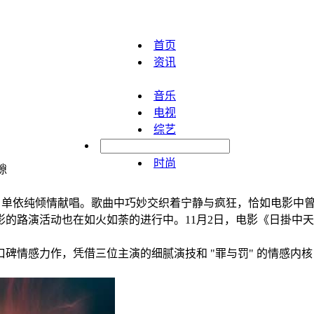
首页
资讯
音乐
电视
综艺
明星
时尚
隙
单依纯倾情献唱。歌曲中巧妙交织着宁静与疯狂，恰如电影中曾
的路演活动也在如火如荼的进行中。11月2日，电影《日掛中
碑情感力作，凭借三位主演的细腻演技和 "罪与罚" 的情感内核