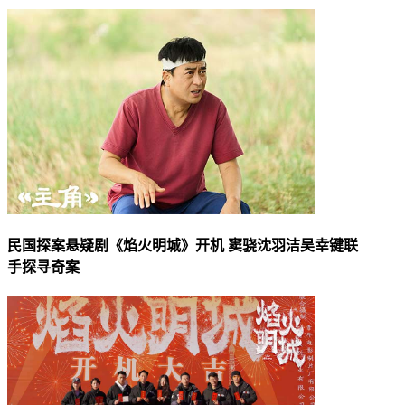
民国探案悬疑剧《焰火明城》开机 窦骁沈羽洁吴幸键联
手探寻奇案