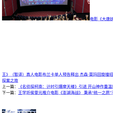
电影《大唐
王》（暂译）真人电影布兰卡单人预告释出 杰森·莫玛回旋撞
探案之旅
上一篇：
《名侦探柯南：计时引爆摩天楼》引进 开山神作重温
下一篇：
王学圻侯雯元推介电影《澎湖海战》 秉承“统一之愿”