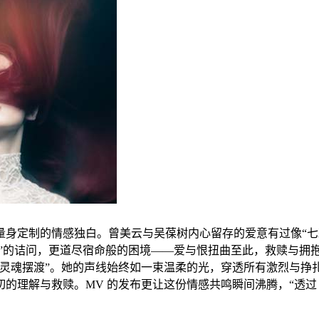
身定制的情感独白。曾美云与吴葆树内心留存的爱意有过像“七彩
到”的诘问，更道尽宿命般的困境——爱与恨扭曲至此，救赎与拥
“灵魂摆渡”。她的声线始终如一束温柔的光，穿透所有激烈与挣
的理解与救赎。MV 的发布更让这份情感共鸣瞬间沸腾，“透过 