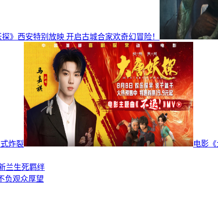
妖探》西安特别放映 开启古城合家欢奇幻冒险！
招式炸裂
电影《
新兰生死羁绊
不负观众厚望