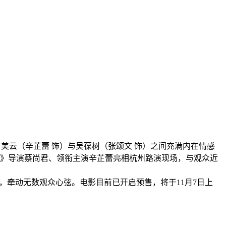
美云（辛芷蕾 饰）与吴葆树（张颂文 饰）之间充满内在情感
天》导演蔡尚君、领衔主演辛芷蕾亮相杭州路演现场，与观众近
，牵动无数观众心弦。电影目前已开启预售，将于11月7日上