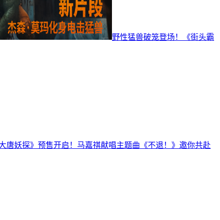
野性猛兽破笼登场！《街头霸
大唐妖探》预售开启！马嘉祺献唱主题曲《不退！》邀你共赴