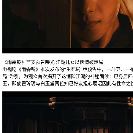
《雨霖铃》首支预告曝光 江湖儿女以侠情破迷局
电视剧《雨霖铃》本次发布的“生死局”版预告中，一斗笠、一
局”为引，为观众首次揭开了这惊险江湖的神秘面纱：已身居
王，即使霍玲珑与白玉堂两位知己好友担心展昭因此有性命之