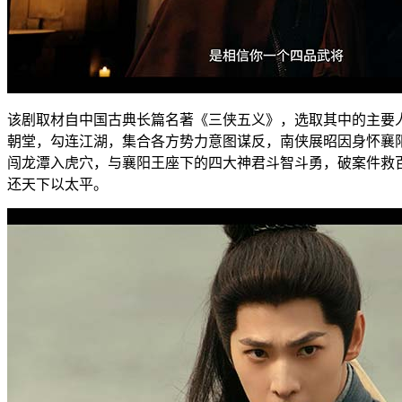
该剧取材自中国古典长篇名著《三侠五义》，选取其中的主要人
朝堂，勾连江湖，集合各方势力意图谋反，南侠展昭因身怀襄
闯龙潭入虎穴，与襄阳王座下的四大神君斗智斗勇，破案件救
还天下以太平。