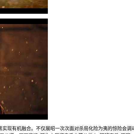
黑实现有机融合。不仅展昭一次次面对杀局化险为夷的惊险会调