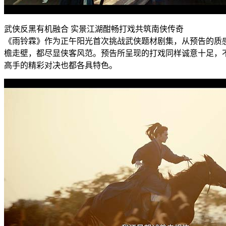
武侠反黑有机融合 实景江湖酣畅打戏共筑南侠传奇
《雨铃霖》作为正午阳光首次挑战武侠题材剧集，从预告的质
檐走壁，都尽显侠客风范。预告所呈现的打戏同样诚意十足，
高手的精彩对决也都各具特色。