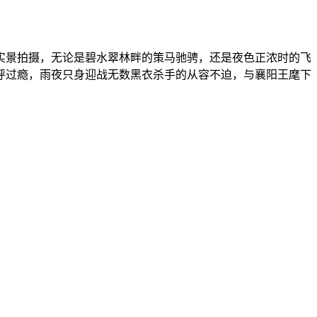
实景拍摄，无论是碧水翠林畔的策马驰骋，还是夜色正浓时的飞
呼过瘾，雨夜只身迎战无数黑衣杀手的从容不迫，与襄阳王麾下