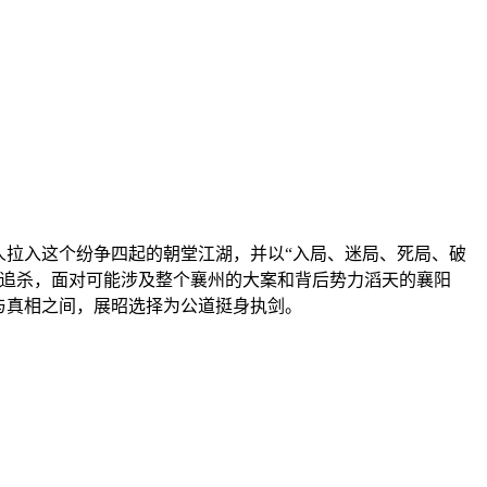
人拉入这个纷争四起的朝堂江湖，并以“入局、迷局、死局、破
番追杀，面对可能涉及整个襄州的大案和背后势力滔天的襄阳
与真相之间，展昭选择为公道挺身执剑。