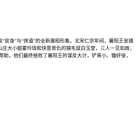
官身”与“侠道”的全新展昭形象。北宋仁宗年间，襄阳王坐镇
山庄大小姐霍玲珑和快意恩仇的锦毛鼠白玉堂，三人一见如故，
帮助，他们最终挫败了襄阳王的谋反大计，铲宵小、锄奸佞，