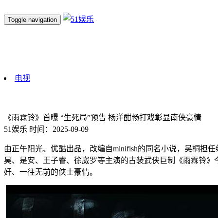
Toggle navigation
电视
《雨霖铃》首曝 “生死局”预告 杨洋酣畅打戏彰显南侠豪情
51娱乐
时间：2025-09-09
由正午阳光、优酷出品，改编自minifish的同名小说，吴
昊、是安、王子睿、徐崴罗等主演的古装武侠巨制《雨霖铃》今
奸、一往无前的侠士豪情。