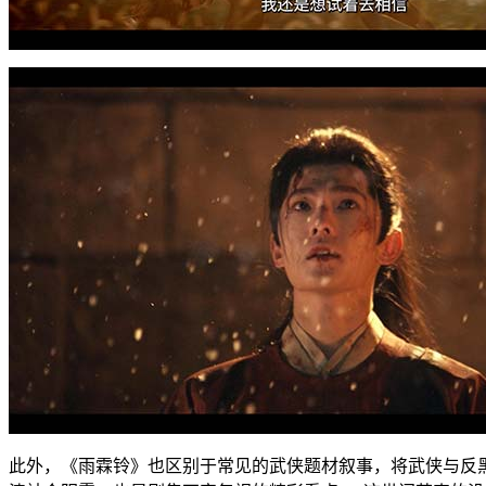
此外，《雨霖铃》也区别于常见的武侠题材叙事，将武侠与反