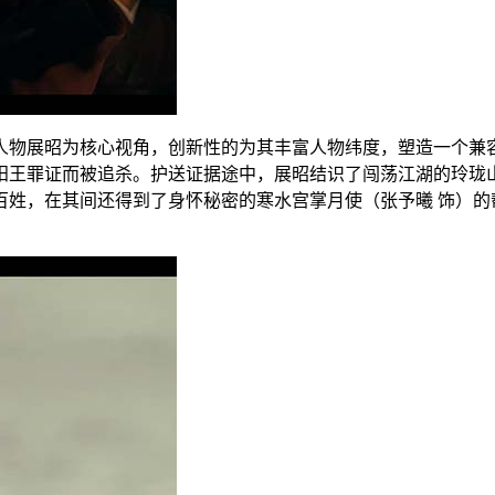
物展昭为核心视角，创新性的为其丰富人物纬度，塑造一个兼容“
阳王罪证而被追杀。护送证据途中，展昭结识了闯荡江湖的玲珑
百姓，在其间还得到了身怀秘密的寒水宫掌月使（张予曦 饰）的