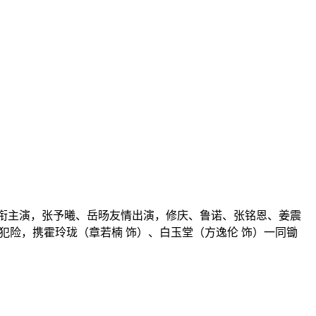
伦领衔主演，张予曦、岳旸友情出演，修庆、鲁诺、张铭恩、姜震
犯险，携霍玲珑（章若楠 饰）、白玉堂（方逸伦 饰）一同锄