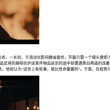
布衣、一长剑，于流动光影间静谧蛰伏，开篇只需一个镜头便把
四品武将的展昭在护送某件物品返京的途中却遭遇黑白两道的连
忧，他却认为“这世上有些事，是比性命重要的”。于是，在权势