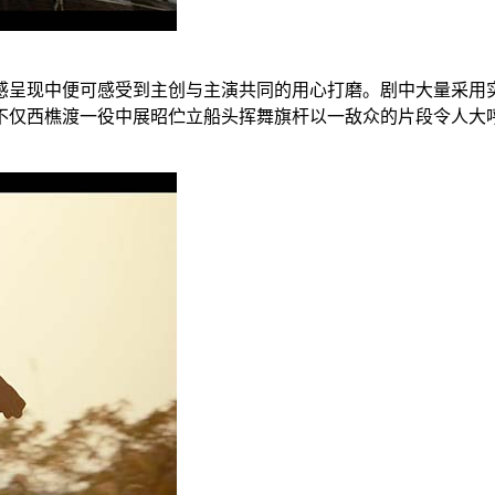
感呈现中便可感受到主创与主演共同的用心打磨。剧中大量采用
不仅西樵渡一役中展昭伫立船头挥舞旗杆以一敌众的片段令人大