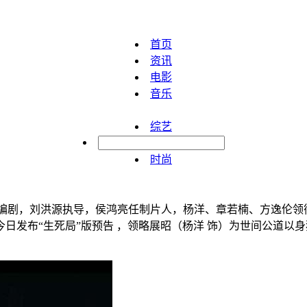
首页
资讯
电影
音乐
综艺
明星
时尚
桐担任编剧，刘洪源执导，侯鸿亮任制片人，杨洋、章若楠、方逸
日发布“生死局”版预告 ，领略展昭（杨洋 饰）为世间公道以身