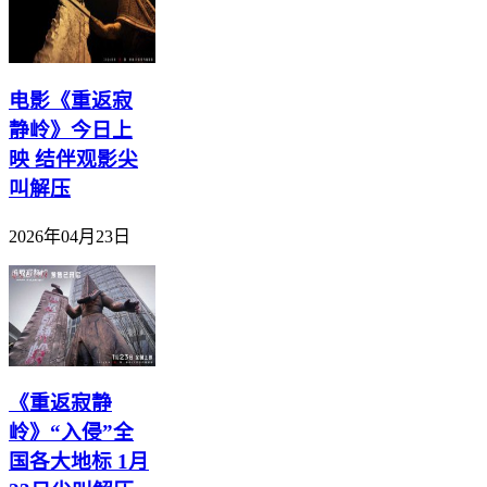
电影《重返寂
静岭》今日上
映 结伴观影尖
叫解压
2026年04月23日
《重返寂静
岭》“入侵”全
国各大地标 1月