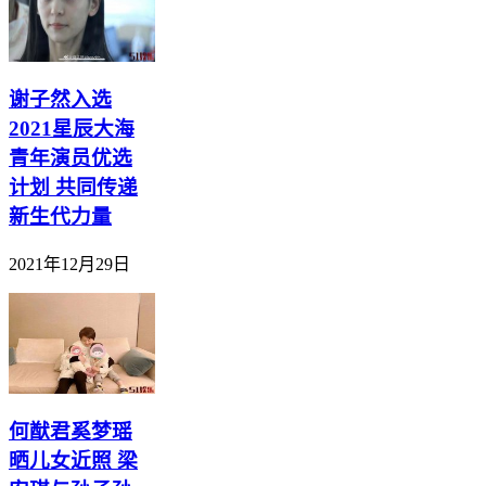
谢子然入选
2021星辰大海
青年演员优选
计划 共同传递
新生代力量
2021年12月29日
何猷君奚梦瑶
晒儿女近照 梁