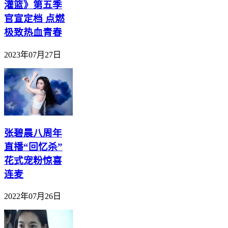
灌篮》第五季
官宣定档 点燃
极致热血青春
2023年07月27日
张碧晨八周年
直播“回忆杀”
花式宠粉惊喜
连麦
2022年07月26日