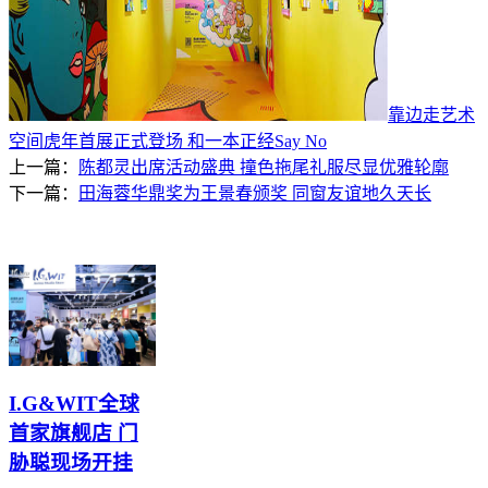
靠边走艺术
空间虎年首展正式登场 和一本正经Say No
上一篇：
陈都灵出席活动盛典 撞色拖尾礼服尽显优雅轮廓
下一篇：
田海蓉华鼎奖为王景春颁奖 同窗友谊地久天长
I.G&WIT全球
首家旗舰店 门
胁聪现场开挂