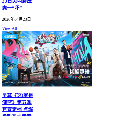
23日尖叫解压
爽一“吓”
2026年04月23日
View All
吴尊《这!就是
灌篮》第五季
官宣定档 点燃