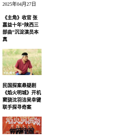
2025年04月27日
《主角》收官 张
嘉益十年“陕西三
部曲”沉淀演员本
真
民国探案悬疑剧
《焰火明城》开机
窦骁沈羽洁吴幸键
联手探寻奇案