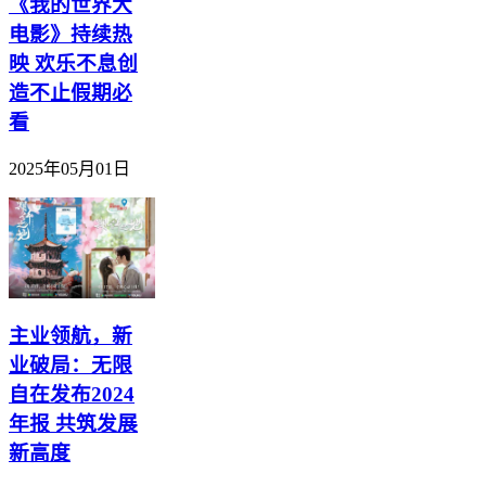
《我的世界大
电影》持续热
映 欢乐不息创
造不止假期必
看
2025年05月01日
主业领航，新
业破局：无限
自在发布2024
年报 共筑发展
新高度