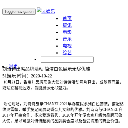
Toggle navigation
首页
资讯
电影
音乐
电视
综艺
明星
时尚
刘诗诗出席品牌活动 简洁白色展示无尽优雅
51娱乐
时间：2020-10-22
10月21日，香奈儿品牌形象大使刘诗诗活动照片释出，或随意而坐，
或站立凝视远方，皆能展示无尽魅力。
活动现场，刘诗诗身穿CHANEL2021早春度假系列白色套装，搭配格
纹贝雷帽，举手投足间展现香奈儿女郎的优雅。刘诗诗与CHANEL自
2017年开始合作，多次受邀看秀，2020年开年便官宣升级为品牌形象
大使，足以可见刘诗诗超高的品牌契合度以及备受肯定的商业价值。