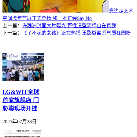
靠边走艺术
空间虎年首展正式登场 和一本正经Say No
上一篇：
许魏洲封面大片曝光 野性造型演绎自在真我
下一篇：
《了不起的女孩》正在热播 王影璐盐系气质狂圈粉
I.G&WIT全球
首家旗舰店 门
胁聪现场开挂
2025年07月28日