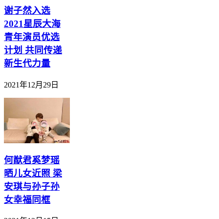
谢子然入选
2021星辰大海
青年演员优选
计划 共同传递
新生代力量
2021年12月29日
何猷君奚梦瑶
晒儿女近照 梁
安琪与孙子孙
女幸福同框