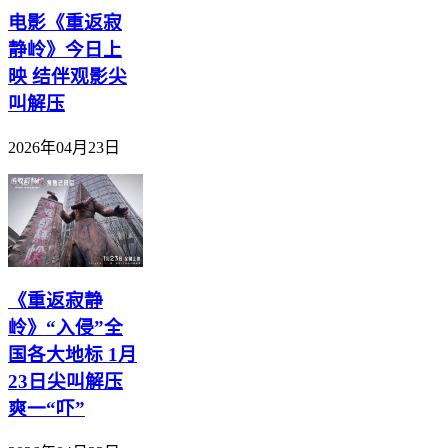
电影《重返寂
静岭》今日上
映 结伴观影尖
叫解压
2026年04月23日
《重返寂静
岭》“入侵”全
国各大地标 1月
23日尖叫解压
爽一“吓”