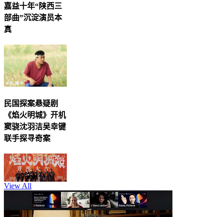
嘉益十年“陕西三
部曲”沉淀演员本
真
民国探案悬疑剧
《焰火明城》开机
窦骁沈羽洁吴幸键
联手探寻奇案
View All