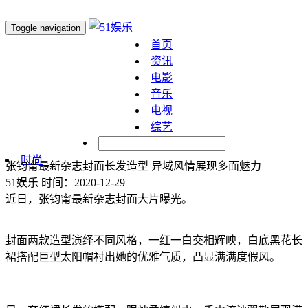
Toggle navigation
首页
资讯
电影
音乐
电视
综艺
明星
时尚
张钧甯最新杂志封面长发造型 异域风情展现多面魅力
51娱乐
时间：2020-12-29
近日，张钧甯最新杂志封面大片曝光。
封面两款造型演绎不同风格，一红一白交相辉映，白底黑花长
裙搭配巨型太阳帽衬出她的优雅气质，凸显满满度假风。