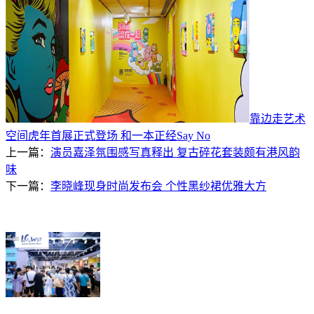
靠边走艺术
空间虎年首展正式登场 和一本正经Say No
上一篇：
演员嘉泽氛围感写真释出 复古碎花套装颇有港风韵
味
下一篇：
李晓峰现身时尚发布会 个性黑纱裙优雅大方