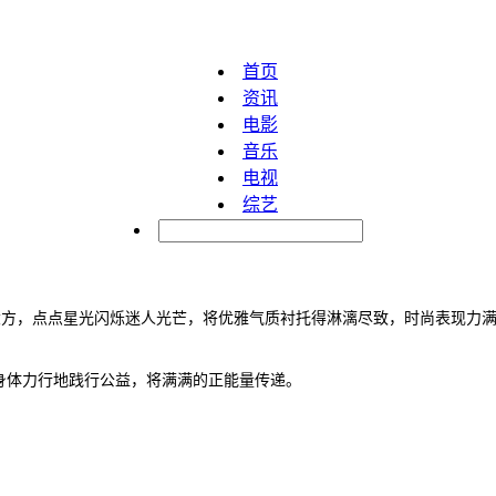
首页
资讯
电影
音乐
电视
综艺
明星
大方，点点星光闪烁迷人光芒，将优雅气质衬托得淋漓尽致，时尚表现力
身体力行地践行公益，将满满的正能量传递。