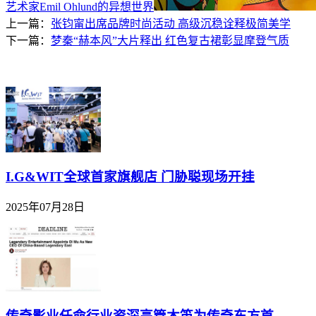
艺术家Emil Ohlund的异想世界
上一篇：
张钧甯出席品牌时尚活动 高级沉稳诠释极简美学
下一篇：
梦秦“赫本风”大片释出 红色复古裙彰显摩登气质
I.G&WIT全球首家旗舰店 门胁聪现场开挂
2025年07月28日
传奇影业任命行业资深高管木笛为传奇东方首