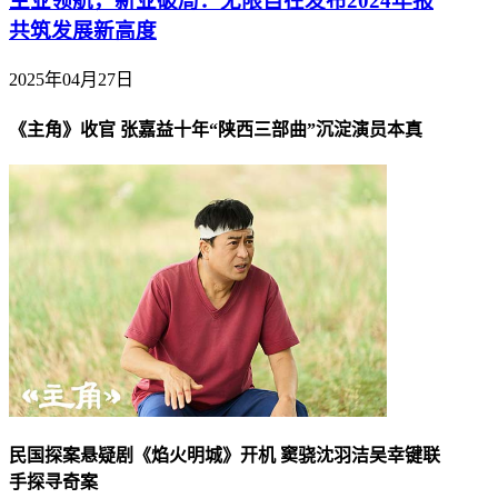
主业领航，新业破局：无限自在发布2024年报
共筑发展新高度
2025年04月27日
《主角》收官 张嘉益十年“陕西三部曲”沉淀演员本真
民国探案悬疑剧《焰火明城》开机 窦骁沈羽洁吴幸键联
手探寻奇案