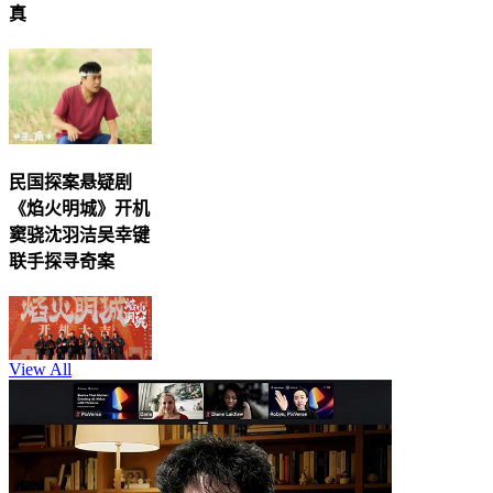
真
民国探案悬疑剧
《焰火明城》开机
窦骁沈羽洁吴幸键
联手探寻奇案
View All