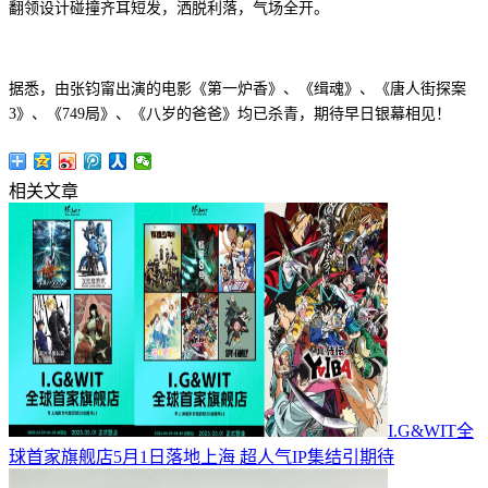
翻领设计碰撞齐耳短发，洒脱利落，气场全开。
据悉，由张钧甯出演的电影《第一炉香》、《缉魂》、
《唐人街探案
3》、
《749局》、《八岁的爸爸》
均已杀青，期待早日
银幕
相见！
相关文章
I.G&WIT全
球首家旗舰店5月1日落地上海 超人气IP集结引期待