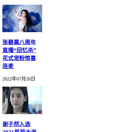
张碧晨八周年
直播“回忆杀”
花式宠粉惊喜
连麦
2022年07月26日
谢子然入选