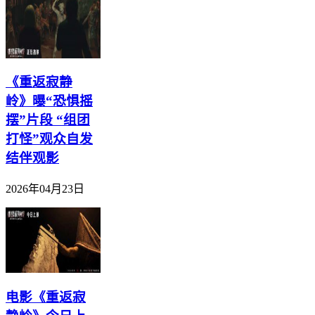
《重返寂静
岭》曝“恐惧摇
摆”片段 “组团
打怪”观众自发
结伴观影
2026年04月23日
电影《重返寂