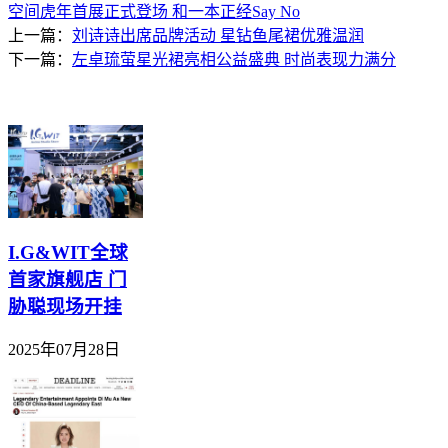
空间虎年首展正式登场 和一本正经Say No
上一篇：
刘诗诗出席品牌活动 星钻鱼尾裙优雅温润
下一篇：
左卓琉萤星光裙亮相公益盛典 时尚表现力满分
I.G&WIT全球
首家旗舰店 门
胁聪现场开挂
2025年07月28日