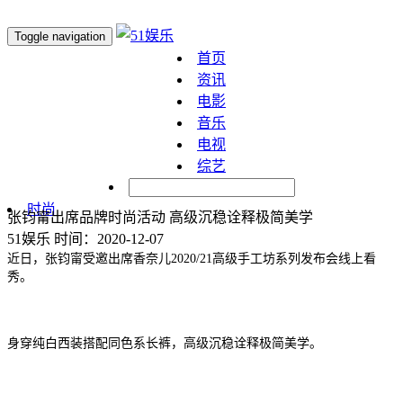
Toggle navigation
首页
资讯
电影
音乐
电视
综艺
明星
时尚
张钧甯出席品牌时尚活动 高级沉稳诠释极简美学
51娱乐
时间：2020-12-07
近日，张钧甯受邀出席香奈儿
2020/21
高级手工坊系列发布会线上看
秀。
身穿纯白西装搭配同色系长裤，高级沉稳诠释极简美学。