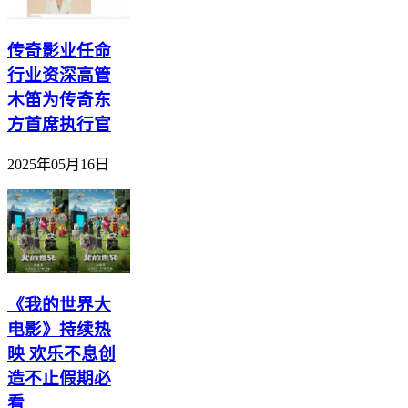
传奇影业任命
行业资深高管
木笛为传奇东
方首席执行官
2025年05月16日
《我的世界大
电影》持续热
映 欢乐不息创
造不止假期必
看