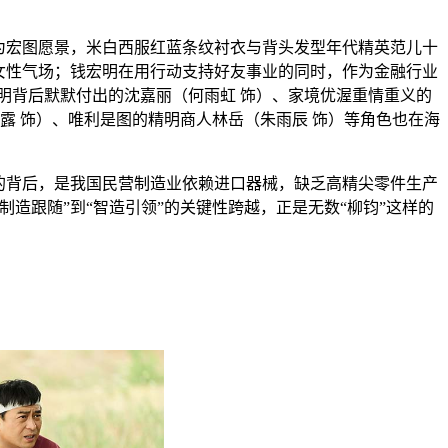
为宏图愿景，米白西服红蓝条纹衬衣与背头发型年代精英范儿十
场女性气场；钱宏明在用行动支持好友事业的同时，作为金融行业
明背后默默付出的沈嘉丽（何雨虹 饰）、家境优渥重情重义的
露 饰）、唯利是图的精明商人林岳（朱雨辰 饰）等角色也在海
新的背后，是我国民营制造业依赖进口器械，缺乏高精尖零件生产
造跟随”到“智造引领”的关键性跨越，正是无数“柳钧”这样的