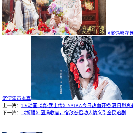
《宴遇簪花
沉淀演员本真
上一篇：
TV动画《真·武士传》YAIBA今日热血开播 夏日燃爽
下一篇：
《折腰》圆满收官，宿敌眷侣动人情义引全民追剧