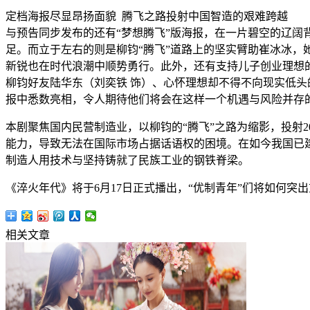
定档海报尽显昂扬面貌 腾飞之路投射中国智造的艰难跨越
与预告同步发布的还有“梦想腾飞”版海报，在一片碧空的辽
足。而立于左右的则是柳钧“腾飞”道路上的坚实臂助崔冰冰，
新锐也在时代浪潮中顺势勇行。此外，还有支持儿子创业理想的
柳钧好友陆华东（刘奕铁 饰）、心怀理想却不得不向现实低头
报中悉数亮相，令人期待他们将会在这样一个机遇与风险并存的
本剧聚焦国内民营制造业，以柳钧的“腾飞”之路为缩影，投射
能力，导致无法在国际市场占据话语权的困境。在如今我国已建
制造人用技术与坚持铸就了民族工业的钢铁脊梁。
《淬火年代》将于6月17日正式播出，“优制青年”们将如何突
相关文章