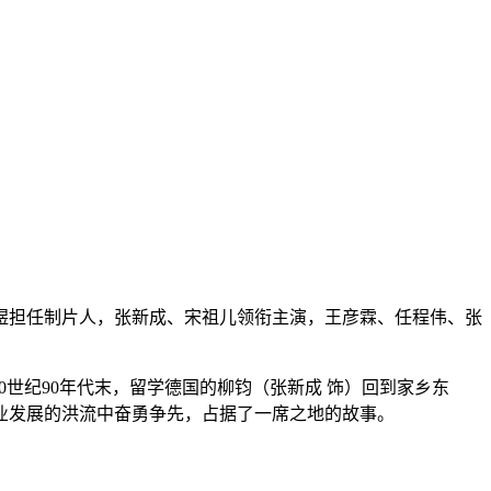
煜担任制片人，张新成、宋祖儿领衔主演，王彦霖、任程伟、张
20世纪90年代末，留学德国的柳钧（张新成 饰）回到家乡东
业发展的洪流中奋勇争先，占据了一席之地的故事。