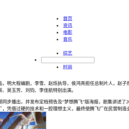
首页
资讯
电影
音乐
综艺
明星
时尚
品，明大程编剧，李雪、赵烁执导，侯鸿亮担任总制片人，赵子
辰、吴玉芳、刘钧、李佳航特别出演。
视频同步播出，并发布定档预告及“梦想腾飞”版海报，剧集讲述了
厂，凭借过硬的技术和一腔理想主义，最终使腾飞厂在民营制造