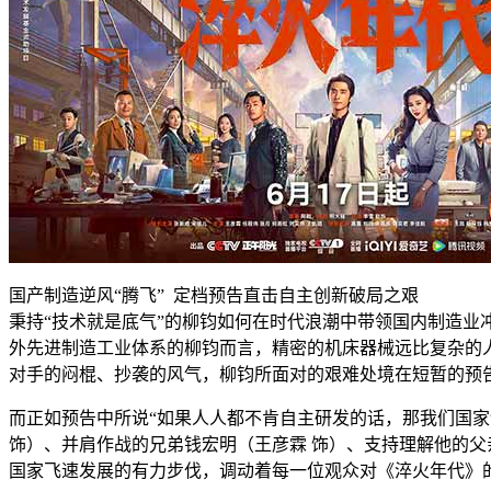
国产制造逆风“腾飞” 定档预告直击自主创新破局之艰
秉持“技术就是底气”的柳钧如何在时代浪潮中带领国内制造
外先进制造工业体系的柳钧而言，精密的机床器械远比复杂的
对手的闷棍、抄袭的风气，柳钧所面对的艰难处境在短暂的预告
而正如预告中所说“如果人人都不肯自主研发的话，那我们国
饰）、并肩作战的兄弟钱宏明（王彦霖 饰）、支持理解他的父
国家飞速发展的有力步伐，调动着每一位观众对《淬火年代》