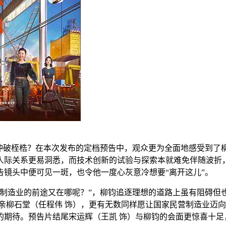
业冲破桎梏？在本次发布的定档预告中，观众更为全面地感受到了
人际关系更易洞悉，而技术创新的试验与探索本就难免伴随波折
镜头中便可见一斑，也令他一度心灰意冷想要“离开这儿”。
家制造业的前途又在哪呢？”，柳钧追逐理想的道路上虽有阻碍但
亲柳石堂（任程伟 饰），更有无数同样愿让国家民营制造业迈向
的期待。预告片结尾宋运辉（王凯 饰）与柳钧的会面更惊喜十足