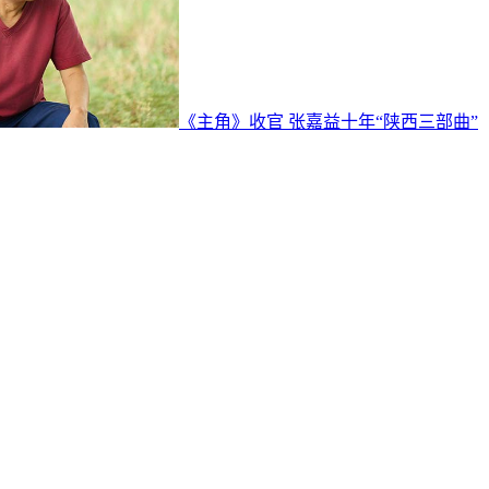
《主角》收官 张嘉益十年“陕西三部曲”