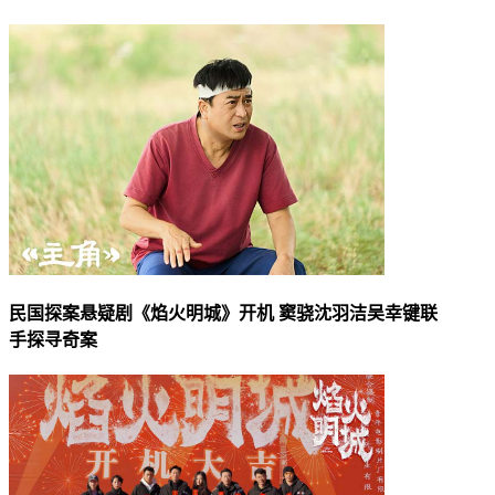
民国探案悬疑剧《焰火明城》开机 窦骁沈羽洁吴幸键联
手探寻奇案