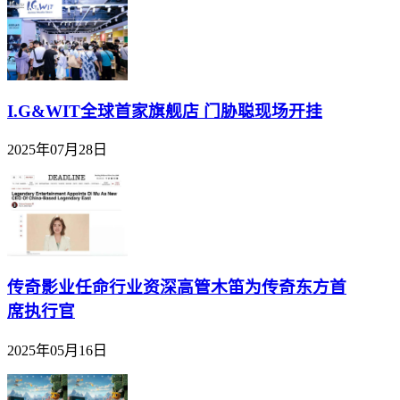
I.G&WIT全球首家旗舰店 门胁聪现场开挂
2025年07月28日
传奇影业任命行业资深高管木笛为传奇东方首
席执行官
2025年05月16日