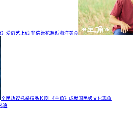
缘》爱奇艺上线 非遗簪花邂逅海洋美食
全民热议托举精品长剧 《主角》成就国民级文化现象
必追