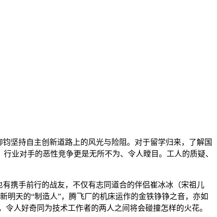
柳钧坚持自主创新道路上的风光与险阻。对于留学归来，了解国
，行业对手的恶性竞争更是无所不为、令人瞠目。工人的质疑、
也有携手前行的战友，不仅有志同道合的伴侣崔冰冰（宋祖儿
新明天的“制造人”，腾飞厂的机床运作的金铁铮铮之音，亦如
，令人好奇同为技术工作者的两人之间将会碰撞怎样的火花。