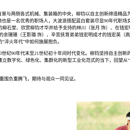
阔背景与两侧各式机械、集装箱的中央，柳钧以自主创新缔造精品
她也是一名优秀的职场人，大波浪搭配蓝白套装尽显90年代职
柳石堂、欣赏柳钧才华并给予支持的林川（张月 饰）、在钱宏
的余珊珊（王影璐 饰）、辛苦抚育弟弟钱宏明成才的钱宏英（高
“淬火年代”中如何施展抱负。
20世纪90年代末至21世纪初十年间时代变化。柳钧坚持自主创
立数字化、绿色化、集群化的新型工业化范式的当下，回望从“制
出重围负重腾飞，期待与观众一同见证。