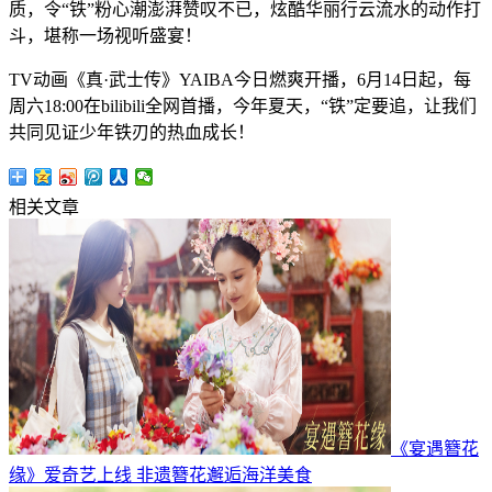
质，令“铁”粉心潮澎湃赞叹不已，炫酷华丽行云流水的动作打
斗，堪称一场视听盛宴！
TV动画《真·武士传》YAIBA今日燃爽开播，6月14日起，每
周六18:00在bilibili全网首播，今年夏天，“铁”定要追，让我们
共同见证少年铁刃的热血成长！
相关文章
《宴遇簪花
缘》爱奇艺上线 非遗簪花邂逅海洋美食