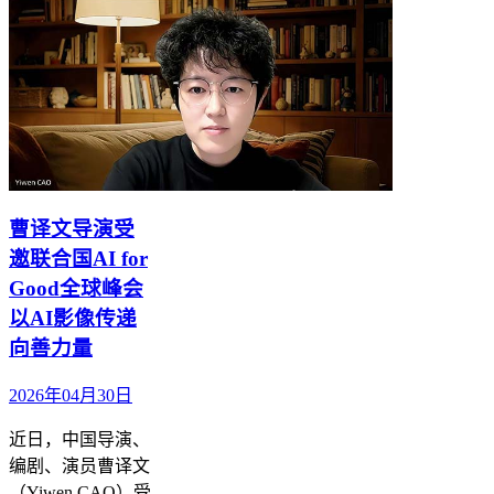
曹译文导演受
邀联合国AI for
Good全球峰会
以AI影像传递
向善力量
2026年04月30日
近日，中国导演、
编剧、演员曹译文
（Yiwen CAO）受