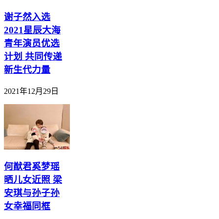
谢子然入选
2021星辰大海
青年演员优选
计划 共同传递
新生代力量
2021年12月29日
何猷君奚梦瑶
晒儿女近照 梁
安琪与孙子孙
女幸福同框