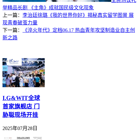
全民热议托
举精品长剧 《主角》成就国民级文化现象
上一篇：
李治廷徐璐《我的世界你好》揭秘真实留学图景 展
现青春破茧力量
下一篇：
《淬火年代》定档06.17 热血青年攻坚制造业自主创
新之路
I.G&WIT全球
首家旗舰店 门
胁聪现场开挂
2025年07月28日