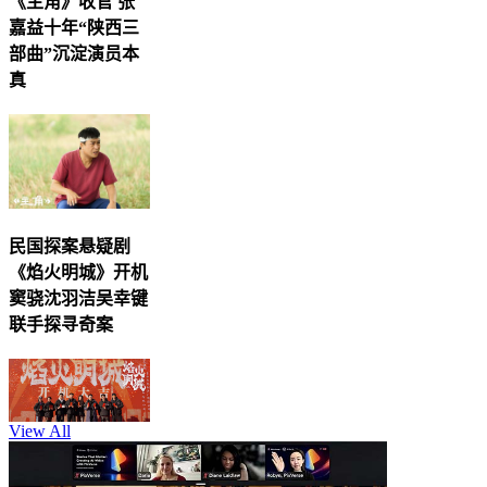
《主角》收官 张
嘉益十年“陕西三
部曲”沉淀演员本
真
民国探案悬疑剧
《焰火明城》开机
窦骁沈羽洁吴幸键
联手探寻奇案
View All