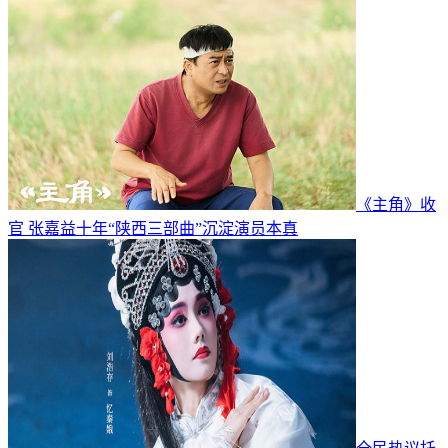
《主角》收
官 张嘉益十年“陕西三部曲”沉淀演员本真