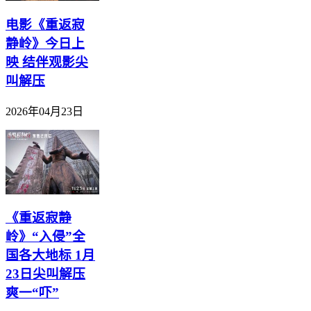
电影《重返寂
静岭》今日上
映 结伴观影尖
叫解压
2026年04月23日
《重返寂静
岭》“入侵”全
国各大地标 1月
23日尖叫解压
爽一“吓”